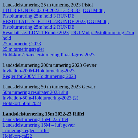
Landsdelsturnering 25 m turnering 2023 Pistol
LDT-3-RUNDE-03-09-2023 13_53_37
DGI Midtj.
Pistolturnrering 25m hold 3 RUNDE
RESULTATLISTE-LDT 2.RUNDE 2023
DGI Midtj.
Pistolturnrering 25m hold 2 RUNDE
Resultatliste- LDM 1.Runde 2023
DGI Midtj. Pistolturnrering 25m
hold
25m turnering 2023
25 m turneringsregler
Hold-kort-25-meter-turnering fin-std-grov 2023
Landsdelsturnering 200m turnering 2023 Gevær
Invitation-200M-Holdturnering-2023
Regler-for-200M-Holdturnering-2023
Landsdelsturnering 50 m turnering 2023 Gevær
50m turnering resultater 2023-slut
Invitation-50m-Holdturnering-2023 (2)
Holdkort-50m 2023
Landsdelsturnering 15m 2022-23 Riffel
Landsdelsturnering 15M .22 riffel
Landsdelsturnering 15M – luft gevær
Turneringsregler – riffel
Holdkort-cal22