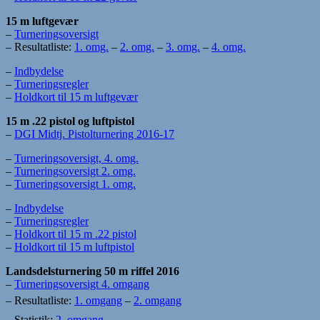
15 m luftgevær
–
Turneringsoversigt
– Resultatliste:
1. omg.
–
2. omg.
–
3. omg.
–
4. omg.
–
Indbydelse
–
Turneringsregler
–
Holdkort til 15 m luftgevær
15 m .22 pistol og luftpistol
–
DGI Midtj. Pistolturnering 2016-17
–
Turneringsoversigt, 4. omg.
–
Turneringsoversigt 2. omg.
–
Turneringsoversigt 1. omg.
–
Indbydelse
–
Turneringsregler
–
Holdkort til 15 m .22 pistol
–
Holdkort til 15 m luftpistol
Landsdelsturnering 50 m riffel 2016
–
Turneringsoversigt 4. omgang
– Resultatliste:
1. omgang
–
2. omgang
– Statistik:
2. omgang