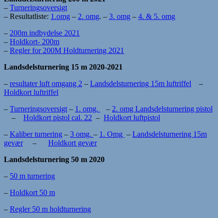
–
Turneringsoversigt
– Resultatliste:
1.omg
–
2. omg
. –
3. omg
–
4. & 5. omg
–
200m indbydelse 2021
–
Holdkort- 200m
–
Regler for 200M Holdturnering 2021
Landsdelsturnering 15 m 2020-2021
–
resultater luft omgang 2
–
Landsdelsturnering 15m luftriffel
–
Holdkort luftriffel
–
Turneringsoversigt
–
1. omg.
–
2. omg
Landsdelsturnering pistol
–
Holdkort pistol cal. 22
–
Holdkort luftpistol
–
Kaliber turnering
–
3 omg.
–
1. Omg
–
Landsdelsturnering 15m
gevær
–
Holdkort gevær
Landsdelsturnering 50 m 2020
–
50 m turnering
–
Holdkort 50 m
–
Regler 50 m holdturnering