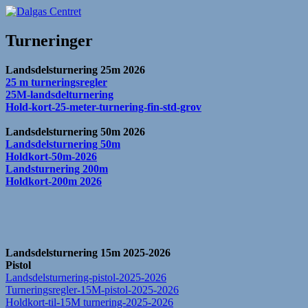
Hop
til
Dalgas Centret
indhold
Turneringer
Landsdelsturnering 25m 2026
25 m turneringsregler
25M-landsdelturnering
Hold-kort-25-meter-turnering-fin-std-grov
Landsdelsturnering 50m 2026
Landsdelsturnering 50m
Holdkort-50m-2026
Landsturnering 200m
Holdkort-200m 2026
Landsdelsturnering 15m 2025-2026
Pistol
Landsdelsturnering-pistol-2025-2026
Turneringsregler-15M-pistol-2025-2026
Holdkort-til-15M turnering-2025-2026