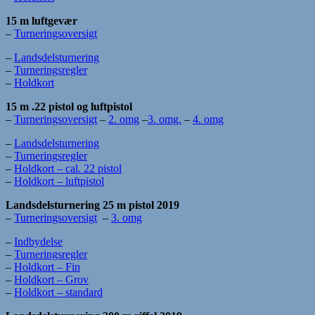
15 m luftgevær
–
Turneringsoversigt
–
Landsdelsturnering
–
Turneringsregler
–
Holdkort
15 m .22 pistol og luftpistol
–
Turneringsoversigt
–
2. omg
–
3. omg.
–
4. omg
–
Landsdelsturnering
–
Turneringsregler
–
Holdkort – cal. 22 pistol
–
Holdkort – luftpistol
Landsdelsturnering 25 m pistol 2019
–
Turneringsoversigt
–
3. omg
–
Indbydelse
–
Turneringsregler
–
Holdkort – Fin
–
Holdkort – Grov
–
Holdkort – standard