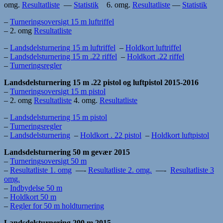
omg.
Resultatliste
—
Statistik
6. omg.
Resultatliste
—
Statistik
–
Turneringsoversigt 15 m luftriffel
– 2. omg
Resultatliste
–
Landsdelsturnering 15 m luftriffel
–
Holdkort luftriffel
–
Landsdelsturnering 15 m .22 riffel
–
Holdkort .22 riffel
–
Turneringsregler
Landsdelsturnering 15 m .22 pistol og luftpistol 2015-2016
–
Turneringsoversigt 15 m pistol
– 2. omg
Resultatliste
4. omg.
Resultatliste
–
Landsdelsturnering 15 m pistol
–
Turneringsregler
–
Landsdelsturnering
–
Holdkort . 22 pistol
–
Holdkort luftpistol
Landsdelsturnering 50 m gevær 2015
–
Turneringsoversigt 50 m
–
Resultatliste 1. omg
—-
Resultatliste 2. omg.
—-
Resultatliste 3
omg.
–
Indbydelse 50 m
–
Holdkort 50 m
–
Regler for 50 m holdturnering
Landsdelsturnering 200 m 2015