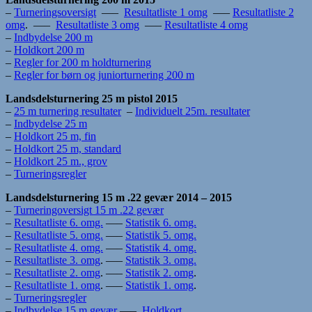
–
Turneringsoversigt
—–
Resultatliste 1 omg
—–
Resultatliste 2
omg
. —–
Resultatliste 3 omg
—–
Resultatliste 4 omg
–
Indbydelse 200 m
–
Holdkort 200 m
–
Regler for 200 m holdturnering
–
Regler for børn og juniorturnering 200 m
Landsdelsturnering 25 m pistol 2015
–
25 m turnering resultater
–
Individuelt 25m. resultater
–
Indbydelse 25 m
–
Holdkort 25 m, fin
–
Holdkort 25 m, standard
–
Holdkort 25 m., grov
–
Turneringsregler
Landsdelsturnering 15 m .22 gevær 2014 – 2015
–
Turneringoversigt 15 m .22 gevær
–
Resultatliste 6. omg.
—–
Statistik 6. omg.
–
Resultatliste 5. omg.
—–
Statistik 5. omg.
–
Resultatliste 4. omg.
—–
Statistik 4. omg.
–
Resultatliste 3. omg
. —–
Statistik 3. omg.
–
Resultatliste 2. omg
. —–
Statistik 2. omg
.
–
Resultatliste 1. omg
. —–
Statistik 1. omg
.
–
Turneringsregler
–
Indbydelse 15 m gevær
—–
Holdkort