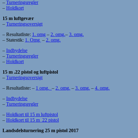
–
Turneringsregler
–
Holdkort
15 m luftgevær
–
Turneringsoversigt
– Resultatliste:
1. omg
–
2. omg.
–
3. omg.
– Statestik:
1. Omg
–
2. omg.
–
Indbydelse
–
Turneringsregler
–
Holdkort
15 m .22 pistol og luftpistol
–
Turneringsoversigt
– Resultatliste: –
1 omg.
–
2. omg.
–
3. omg.
–
4. omg.
–
Indbydelse
–
Turneringsregler
–
Holdkort til 15 m luftpistol
–
Holdkort til 15 m 22 pistol
Landsdelsturnering 25 m pistol 2017