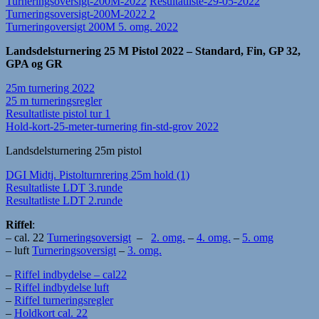
Turneringsoversigt-200M-2022
Resultatliste-29-05-2022
Turneringsoversigt-200M-2022 2
Turneringoversigt 200M 5. omg. 2022
Landsdelsturnering 25 M Pistol 2022 – Standard, Fin, GP 32,
GPA og GR
25m turnering 2022
25 m turneringsregler
Resultatliste pistol tur 1
Hold-kort-25-meter-turnering fin-std-grov 2022
Landsdelsturnering 25m pistol
DGI Midtj. Pistolturnrering 25m hold (1)
Resultatliste LDT 3.runde
Resultatliste LDT 2.runde
Riffel
:
– cal. 22
Turneringsoversigt
–
2. omg.
–
4. omg.
–
5. omg
– luft
Turneringsoversigt
–
3. omg.
–
Riffel indbydelse – cal22
–
Riffel indbydelse luft
–
Riffel turneringsregler
–
Holdkort cal. 22