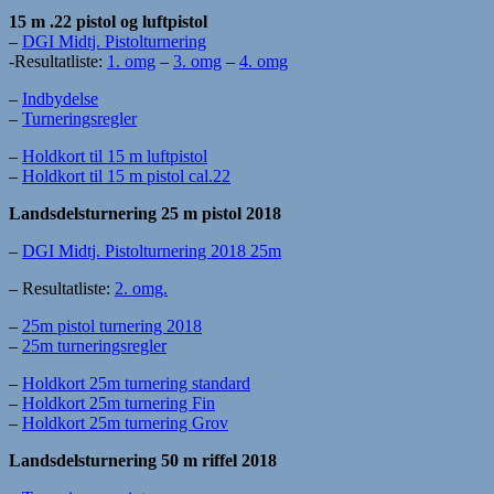
15 m .22 pistol og luftpistol
–
DGI Midtj. Pistolturnering
-Resultatliste:
1. omg
–
3. omg
–
4. omg
–
Indbydelse
–
Turneringsregler
–
Holdkort til 15 m luftpistol
–
Holdkort til 15 m pistol cal.22
Landsdelsturnering 25 m pistol 2018
–
DGI Midtj. Pistolturnering 2018 25m
– Resultatliste:
2. omg.
–
25m pistol turnering 2018
–
25m turneringsregler
–
Holdkort 25m turnering standard
–
Holdkort 25m turnering Fin
–
Holdkort 25m turnering Grov
Landsdelsturnering 50 m riffel 2018