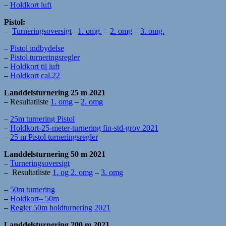
–
Holdkort luft
Pistol:
–
Turneringsoversigt
–
1. omg.
–
2. omg
–
3. omg.
–
Pistol indbydelse
–
Pistol turneringsregler
–
Holdkort til luft
–
Holdkort cal.22
Landdelsturnering 25 m 2021
– Resultatliste
1. omg
–
2. omg
–
25m turnering Pistol
–
Holdkort-25-meter-turnering fin-std-grov 2021
–
25 m Pistol turneringsregler
Landdelsturnering 50 m 2021
–
Turneringsoversigt
– Resultatliste
1. og 2. omg
–
3. omg
–
50m turnering
–
Holdkort
–
50m
–
Regler 50m holdturnering 2021
Landdelsturnering 200 m 2021