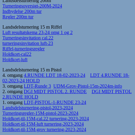
Landsdelsturnering 200m
Turneringsoversigt-200M-2024
Indbydelse 200m tur
Regler 200m tur
Landsdelsturnering 15 m Riffel
Luft resultatskema 23-24 omg 1 og 2
Turneringsinvitation cal.22
turneringsinvitation luft-23
Riffel-turneringsregler
Holdkort-cal22
Holdkort-luft
Landsdelsturnering 15 m Pistol
4. omgang
4.RUNDE LDT 18-02-2023-24
LDT 4.RUNDE 18-
02-2023-24 HOLD
3. omgang
LDT-Runde 3
UDM-Grov-Pistol-15m-2024m-info
2. omgang
DGI MIDT PISTOL 2. RUNDE
DGI MIDT PISTOL
2.RUNDE HOLD
1. omgang
LDT-PISTOL-1-RUNDE 23-24
Landsdelsturnering-pistol-2023-2024
Turneringsregler-15M-pistol-2023-2024
Holdkort-til-15M-cal.22 turnering-2023-2024
Holdkort-til-15M-luft turnering-2023-2024
Holdkort-til-15M-grov turnering-2023-2024