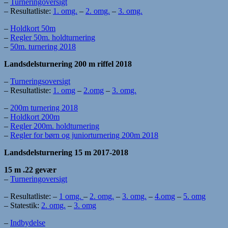
–
Turneringoversigt
– Resultatliste:
1. omg.
–
2. omg.
–
3. omg.
–
Holdkort 50m
–
Regler 50m. holdturnering
–
50m. turnering 2018
Landsdelsturnering
200 m riffel 2018
–
Turneringsoversigt
– Resultatliste:
1. omg
–
2.omg
–
3. omg.
–
200m turnering 2018
–
Holdkort 200m
–
Regler 200m. holdturnering
–
Regler for børn og juniorturnering 200m 2018
Landsdelsturnering 15 m 2017-2018
15 m .22 gevær
–
Turneringoversigt
– Resultatliste: –
1 omg.
–
2. omg.
–
3. omg.
–
4.omg
–
5. omg
– Statestik:
2. omg.
–
3. omg
–
Indbydelse