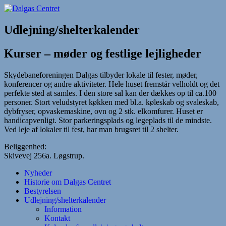
Hop
til
Dalgas Centret
indhold
Udlejning/shelterkalender
Kurser – møder og festlige lejligheder
Skydebaneforeningen Dalgas tilbyder lokale til fester, møder,
konferencer og andre aktiviteter. Hele huset fremstår velholdt og det
perfekte sted at samles. I den store sal kan der dækkes op til ca.100
personer. Stort veludstyret køkken med bl.a. køleskab og svaleskab,
dybfryser, opvaskemaskine, ovn og 2 stk. elkomfurer. Huset er
handicapvenligt. Stor parkeringsplads og legeplads til de mindste.
Ved leje af lokaler til fest, har man brugsret til 2 shelter.
Beliggenhed:
Skivevej 256a. Løgstrup.
Nyheder
Historie om Dalgas Centret
Bestyrelsen
Udlejning/shelterkalender
Information
Kontakt